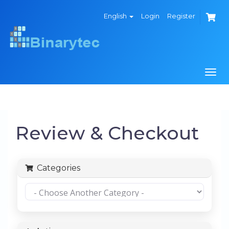
English
Login
Register
Alte
de
nave
Review & Checkout
Categories